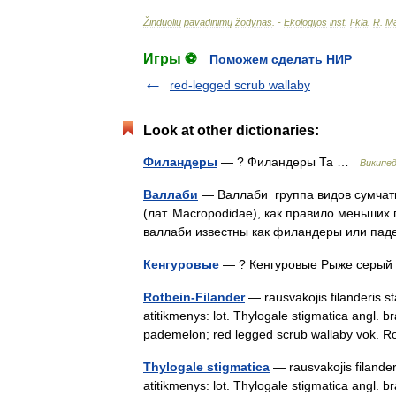
Žinduolių
pavadinimų
žodynas
. -
Ekologijos
inst
.
l
-
kla
.
R
.
Ma
Игры ⚽
Поможем сделать НИР
red-legged scrub wallaby
Look at other dictionaries:
Филандеры
— ? Филандеры Та …
Википе
Валлаби
— Валлаби группа видов сумчат
(лат. Macropodidae), как правило меньших
валлаби известны как филандеры или па
Кенгуровые
— ? Кенгуровые Рыже серы
Rotbein-Filander
— rausvakojis filanderis st
atitikmenys: lot. Thylogale stigmatica angl.
pademelon; red legged scrub wallaby vok.
Thylogale stigmatica
— rausvakojis filander
atitikmenys: lot. Thylogale stigmatica angl.