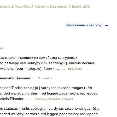
žeikytė
,
E
.
Mickevičius
,
J
.
Prūsaitė
,
K
.
Baranauskas
,
R
.
Baleišis
.
2002
.
обожжённый кенгуру
дия
ых млекопитающих из семейства кенгуровых
 по размеру чем кенгуру или валлару[1]. Малые лесные
демелоны (род Thylogale). Термин… …
Википедия
й валлаби Научная …
Википедия
atusas T sritis zoologija | vardynas taksono rangas rūšis
 branded wallaby; northern red legged pademelon; red legged
 Rotbein Filander… …
Žinduolių pavadinimų žodynas
is statusas T sritis zoologija | vardynas taksono rangas rūšis
 branded wallaby; northern red legged pademelon; red legged