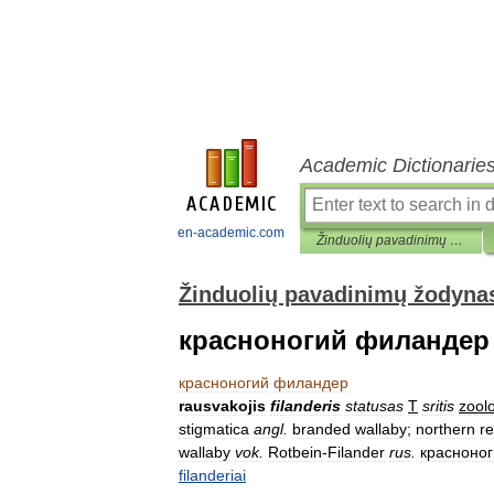
Academic Dictionarie
en-academic.com
Žinduolių pavadinimų žodynas
Žinduolių pavadinimų žodyna
красноногий филандер
красноногий
филандер
rausvakojis
filanderis
statusas
T
sritis
zoolo
stigmatica
angl
.
branded
wallaby
;
northern
r
wallaby
vok
.
Rotbein
-
Filander
rus
.
красноно
filanderiai