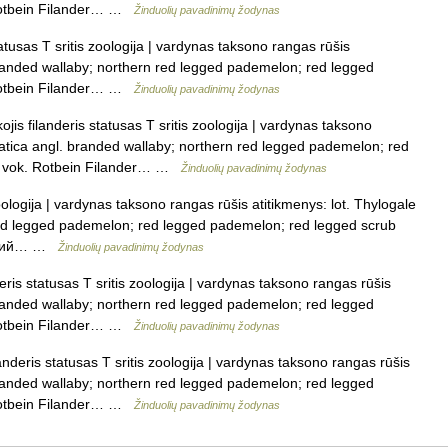
 Rotbein Filander… …
Žinduolių pavadinimų žodynas
atusas T sritis zoologija | vardynas taksono rangas rūšis
 branded wallaby; northern red legged pademelon; red legged
 Rotbein Filander… …
Žinduolių pavadinimų žodynas
is filanderis statusas T sritis zoologija | vardynas taksono
gmatica angl. branded wallaby; northern red legged pademelon; red
y vok. Rotbein Filander… …
Žinduolių pavadinimų žodynas
ologija | vardynas taksono rangas rūšis atitikmenys: lot. Thylogale
red legged pademelon; red legged pademelon; red legged scrub
оногий… …
Žinduolių pavadinimų žodynas
ris statusas T sritis zoologija | vardynas taksono rangas rūšis
 branded wallaby; northern red legged pademelon; red legged
 Rotbein Filander… …
Žinduolių pavadinimų žodynas
nderis statusas T sritis zoologija | vardynas taksono rangas rūšis
 branded wallaby; northern red legged pademelon; red legged
 Rotbein Filander… …
Žinduolių pavadinimų žodynas