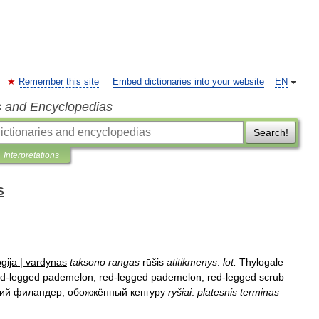
Remember this site
Embed dictionaries into your website
EN
s and Encyclopedias
Search!
Interpretations
s
gija
|
vardynas
taksono
rangas
rūšis
atitikmenys
:
lot
.
Thylogale
ed
-
legged
pademelon
;
red
-
legged
pademelon
;
red
-
legged
scrub
гий
филандер
;
обожжённый
кенгуру
ryšiai
:
platesnis
terminas
–