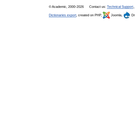
© Academic, 2000-2026
Contact us:
Technical Support
,
Dictionaries export
, created on PHP,
Joomla,
Dr