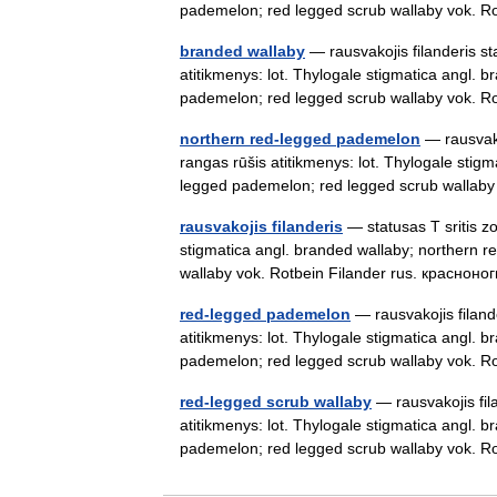
pademelon; red legged scrub wallaby vok.
branded wallaby
— rausvakojis filanderis st
atitikmenys: lot. Thylogale stigmatica angl.
pademelon; red legged scrub wallaby vok.
northern red-legged pademelon
— rausvakoj
rangas rūšis atitikmenys: lot. Thylogale sti
legged pademelon; red legged scrub wallab
rausvakojis filanderis
— statusas T sritis zo
stigmatica angl. branded wallaby; northern 
wallaby vok. Rotbein Filander rus. красн
red-legged pademelon
— rausvakojis filande
atitikmenys: lot. Thylogale stigmatica angl.
pademelon; red legged scrub wallaby vok.
red-legged scrub wallaby
— rausvakojis fila
atitikmenys: lot. Thylogale stigmatica angl.
pademelon; red legged scrub wallaby vok.