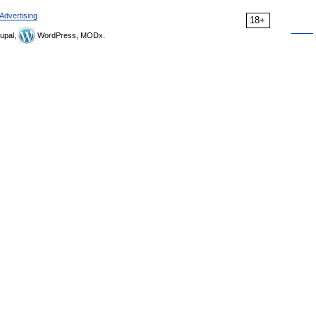
Advertising
18+
upal,
WordPress, MODx.